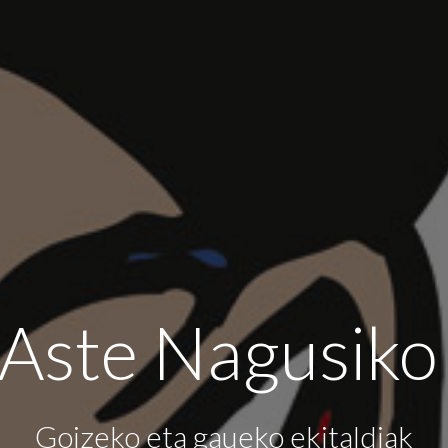
Aste Nagusiko 
Goizeko eta gaueko ekitaldiak