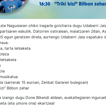
ste Nagusiaren ohiko iragarle goiztiarra dugu Udaberri Jai
rtsaren eskutik. Datorren ostiralean, maiatzaren 26an, A
5 egun geratzen direla, aurtengo Udaberri Jaia ospatuko 
raua:
a, tarta lehiaketa
plaza
 lehiaketa
a
oia
 musikatua
ia (sarrerak 15 euroan, Zenbat Gararen bulegoan)
bizi” Bilbon zehar
a izango dugu Done Bikendi aldean, euskaltegiaren inguruet
eta (eta umore ona) ekartzea!