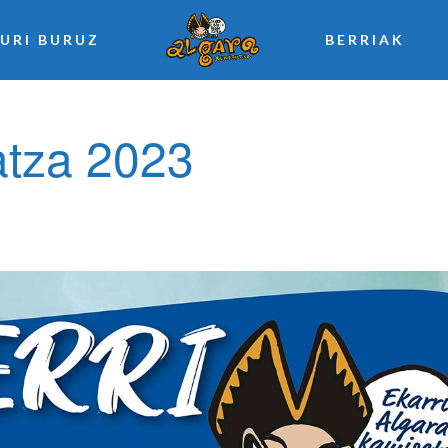
URI BURUZ
BERRIAK
atza 2023