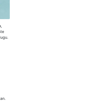
a,
ste
dugu.
an.