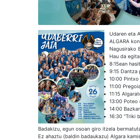
Udaren eta A
ALGARA konpa
Nagusirako 8
Hau da egita
8:15ean hasit
9:15 Dantza 
10:00 Pintxo
11:00 Pregoi
11:15 Algarat
13:00 Poteo
14:00 Bazkar
16:30 “Triki 
Badakizu, egun osoan giro itzela bermatut
Ez ahaztu (baldin badaukazu) Algara kamis