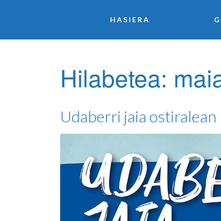
HASIERA
G
Hilabetea:
mai
Udaberri jaia ostiralean