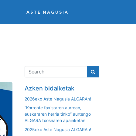
ASTE NAGUSIA
Azken bidalketak
2026eko Aste Nagusia ALGARAn!
“Korronte faxistaren aurrean,
euskararen herria tinko” aurtengo
ALGARA txosnaren apainketan
2025eko Aste Nagusia ALGARAn!