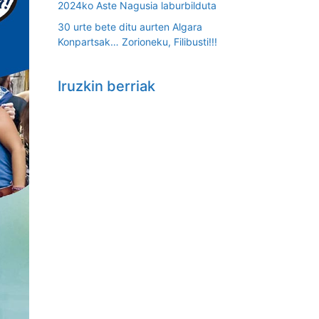
2024ko Aste Nagusia laburbilduta
30 urte bete ditu aurten Algara
Konpartsak… Zorioneku, Filibusti!!!
Iruzkin berriak