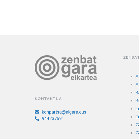
ZENBA
A
A
B
KONTAKTUA
Bi
E
konpartsa@algara.eus
E
944237591
G
G