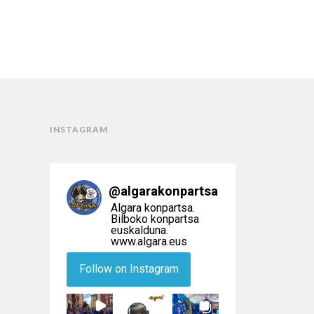
INSTAGRAM
@
algarakonpartsa
Algara konpartsa.
Bilboko konpartsa
euskalduna.
www.algara.eus
Follow on Instagram