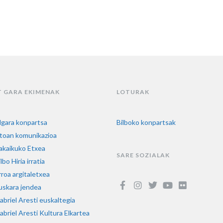
T GARA EKIMENAK
LOTURAK
lgara konpartsa
Bilboko konpartsak
toan komunikazioa
akaikuko Etxea
SARE SOZIALAK
lbo Hiria irratia
rroa argitaletxea
uskara jendea
abriel Aresti euskaltegia
abriel Aresti Kultura Elkartea