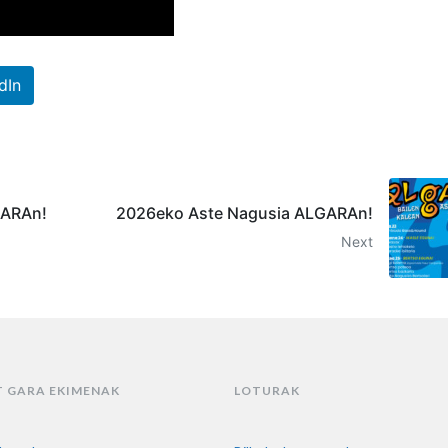
dIn
GARAn!
2026eko Aste Nagusia ALGARAn!
Next
T GARA EKIMENAK
LOTURAK