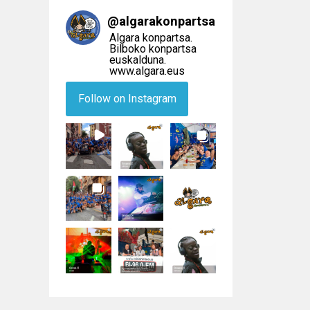
@
algarakonpartsa
Algara konpartsa.
Bilboko konpartsa
euskalduna.
www.algara.eus
Follow on Instagram