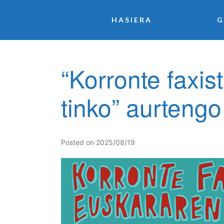
HASIERA
G
“Korronte faxis
tinko” aurteng
Posted on
2025/08/19