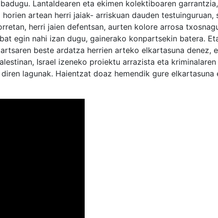
 badugu. Lantaldearen eta ekimen kolektiboaren garrantzia,
 horien artean herri jaiak- arriskuan dauden testuinguruan, s
rretan, herri jaien defentsan, aurten kolore arrosa txosnag
at egin nahi izan dugu, gainerako konpartsekin batera. Et
partsaren beste ardatza herrien arteko elkartasuna denez, 
lestinan, Israel izeneko proiektu arrazista eta kriminalaren
i diren lagunak. Haientzat doaz hemendik gure elkartasuna 