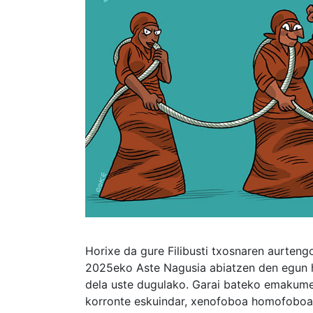
Horixe da gure Filibusti txosnaren aurtengo 
2025eko Aste Nagusia abiatzen den egun ho
dela uste dugulako. Garai bateko emakume 
korronte eskuindar, xenofoboa homofoboa 