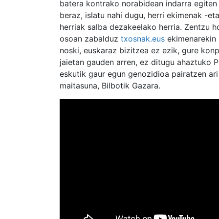
batera kontrako norabidean indarra egiten
beraz, islatu nahi dugu, herri ekimenak -eta
herriak salba dezakeelako herria. Zentzu ho
osoan zabalduz
txosnak.eus
ekimenarekin b
noski, euskaraz bizitzea ez ezik, gure kon
jaietan gauden arren, ez ditugu ahaztuko Pa
eskutik gaur egun genozidioa pairatzen ar
maitasuna, Bilbotik Gazara.