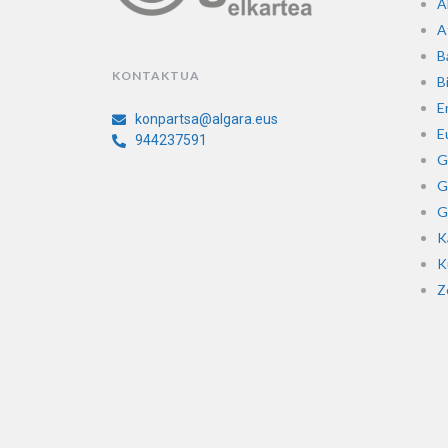
A
A
B
KONTAKTUA
Bi
E
konpartsa@algara.eus
E
944237591
G
G
G
K
K
Z