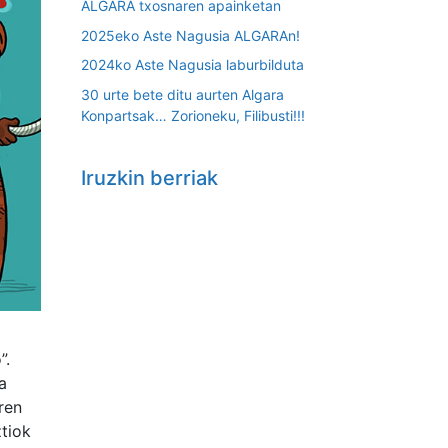
ALGARA txosnaren apainketan
2025eko Aste Nagusia ALGARAn!
2024ko Aste Nagusia laburbilduta
30 urte bete ditu aurten Algara
Konpartsak… Zorioneku, Filibusti!!!
Iruzkin berriak
”.
a
ren
tiok