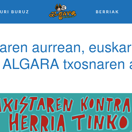
URI BURUZ
BERRIAK
taren aurrean, euskar
o ALGARA txosnaren 