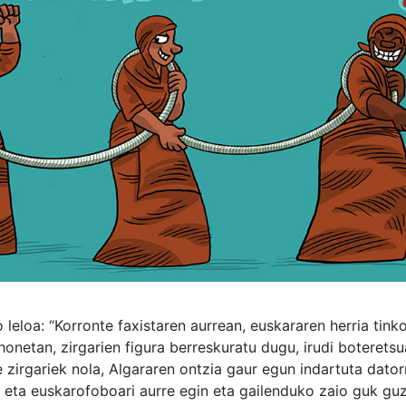
leloa: “Korronte faxistaren aurrean, euskararen herria tinko
netan, zirgarien figura berreskuratu dugu, irudi boteretsu
zirgariek nola, Algararen ontzia gaur egun indartuta dator
eta euskarofoboari aurre egin eta gailenduko zaio guk guz