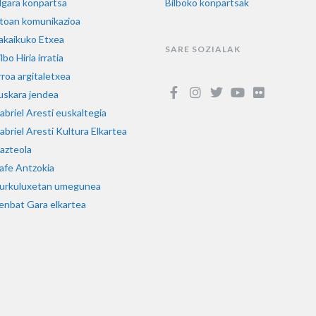
lgara konpartsa
Bilboko konpartsak
toan komunikazioa
akaikuko Etxea
SARE SOZIALAK
lbo Hiria irratia
rroa argitaletxea
uskara jendea
abriel Aresti euskaltegia
abriel Aresti Kultura Elkartea
azteola
afe Antzokia
urkuluxetan umegunea
enbat Gara elkartea