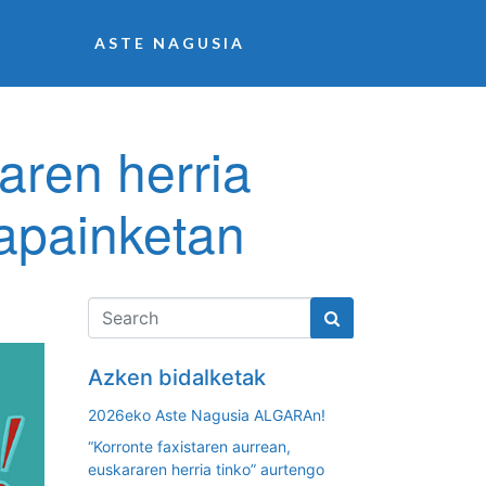
ASTE NAGUSIA
aren herria
apainketan
Azken bidalketak
2026eko Aste Nagusia ALGARAn!
“Korronte faxistaren aurrean,
euskararen herria tinko” aurtengo