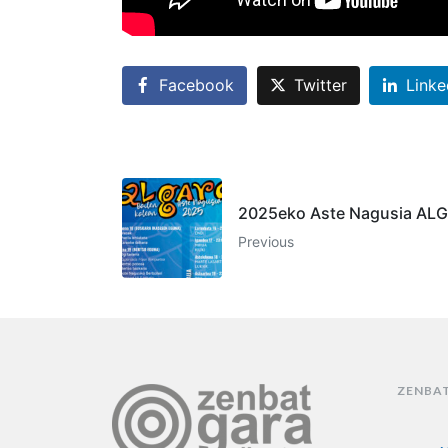
Facebook
Twitter
Linke
2025eko Aste Nagusia AL
Previous
ZENBA