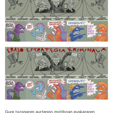
Gure txosnaren aurtengo motiboan euskararen