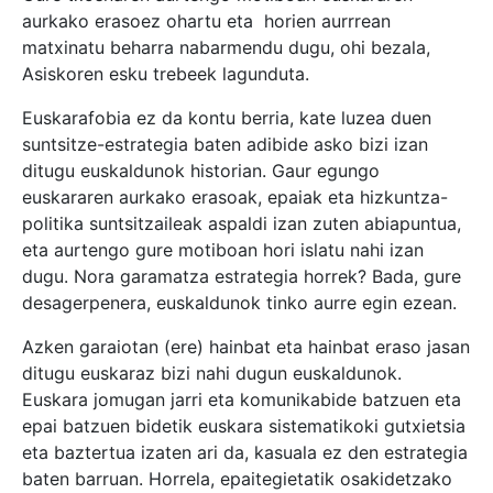
aurkako erasoez ohartu eta horien aurrrean
matxinatu beharra nabarmendu dugu, ohi bezala,
Asiskoren esku trebeek lagunduta.
Euskarafobia ez da kontu berria, kate luzea duen
suntsitze-estrategia baten adibide asko bizi izan
ditugu euskaldunok historian. Gaur egungo
euskararen aurkako erasoak, epaiak eta hizkuntza-
politika suntsitzaileak aspaldi izan zuten abiapuntua,
eta aurtengo gure motiboan hori islatu nahi izan
dugu. Nora garamatza estrategia horrek? Bada, gure
desagerpenera, euskaldunok tinko aurre egin ezean.
Azken garaiotan (ere) hainbat eta hainbat eraso jasan
ditugu euskaraz bizi nahi dugun euskaldunok.
Euskara jomugan jarri eta komunikabide batzuen eta
epai batzuen bidetik euskara sistematikoki gutxietsia
eta baztertua izaten ari da, kasuala ez den estrategia
baten barruan. Horrela, epaitegietatik osakidetzako