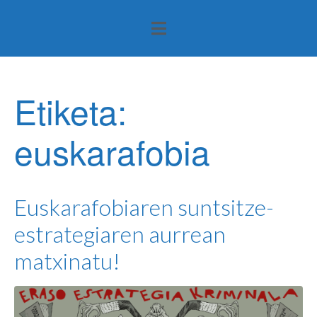
Etiketa:
euskarafobia
Euskarafobiaren suntsitze-
estrategiaren aurrean
matxinatu!