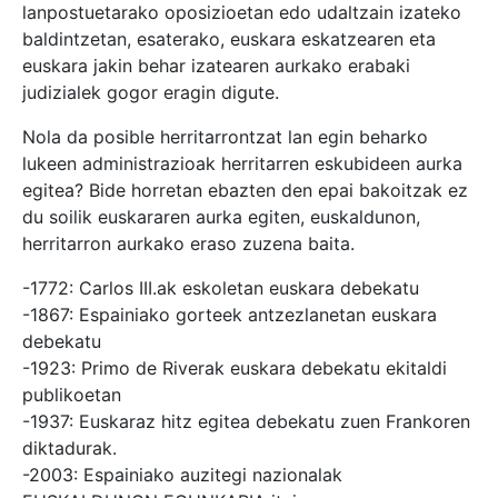
lanpostuetarako oposizioetan edo udaltzain izateko
baldintzetan, esaterako, euskara eskatzearen eta
euskara jakin behar izatearen aurkako erabaki
judizialek gogor eragin digute.
Nola da posible herritarrontzat lan egin beharko
lukeen administrazioak herritarren eskubideen aurka
egitea? Bide horretan ebazten den epai bakoitzak ez
du soilik euskararen aurka egiten, euskaldunon,
herritarron aurkako eraso zuzena baita.
-1772: Carlos III.ak eskoletan euskara debekatu
-1867: Espainiako gorteek antzezlanetan euskara
debekatu
-1923: Primo de Riverak euskara debekatu ekitaldi
publikoetan
-1937: Euskaraz hitz egitea debekatu zuen Frankoren
diktadurak.
-2003: Espainiako auzitegi nazionalak